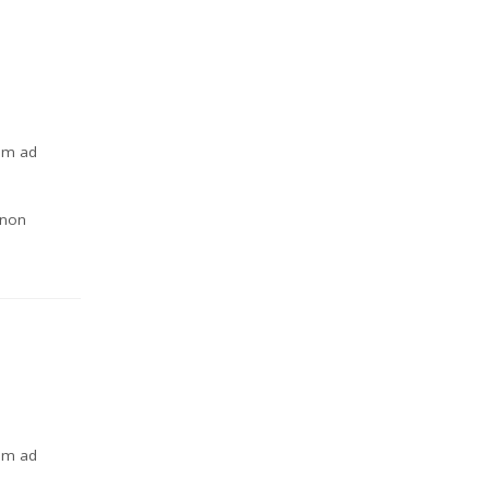
nim ad
 non
nim ad