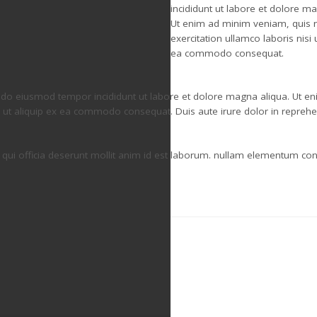
incididunt ut labore et dolore ma
Ut enim ad minim veniam, quis 
exercitation ullamco laboris nisi 
ea commodo consequat.
d do eiusmod tempor incididunt ut labore et dolore magna aliqua. Ut e
i ut aliquip ex ea commodo consequat. Duis aute irure dolor in reprehen
pa qui officia deserunt mollit anim id est laborum. nullam elementum co