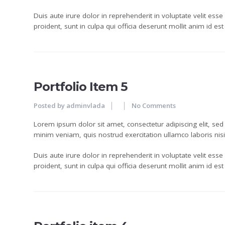
Duis aute irure dolor in reprehenderit in voluptate velit esse
proident, sunt in culpa qui officia deserunt mollit anim id es
24
JUN
Portfolio Item 5
Posted by
adminvlada
No Comments
Lorem ipsum dolor sit amet, consectetur adipiscing elit, se
minim veniam, quis nostrud exercitation ullamco laboris ni
Duis aute irure dolor in reprehenderit in voluptate velit esse
proident, sunt in culpa qui officia deserunt mollit anim id es
18
JUN