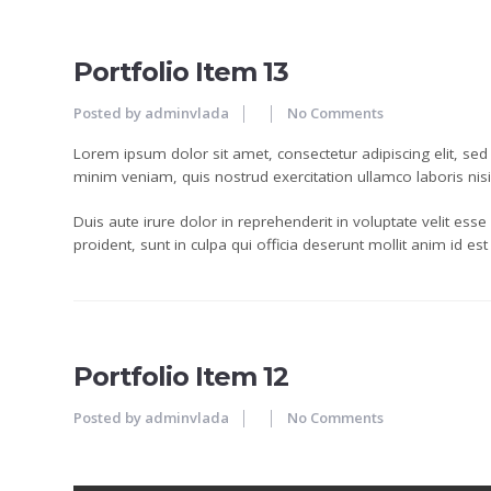
JUN
Portfolio Item 13
Posted by
adminvlada
No Comments
Lorem ipsum dolor sit amet, consectetur adipiscing elit, se
minim veniam, quis nostrud exercitation ullamco laboris ni
Duis aute irure dolor in reprehenderit in voluptate velit esse
proident, sunt in culpa qui officia deserunt mollit anim id es
25
JUN
Portfolio Item 12
Posted by
adminvlada
No Comments