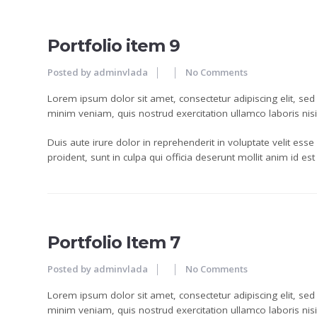
JUN
Portfolio item 9
Posted by
adminvlada
No Comments
Lorem ipsum dolor sit amet, consectetur adipiscing elit, se
minim veniam, quis nostrud exercitation ullamco laboris ni
Duis aute irure dolor in reprehenderit in voluptate velit esse
proident, sunt in culpa qui officia deserunt mollit anim id es
24
JUN
Portfolio Item 7
Posted by
adminvlada
No Comments
Lorem ipsum dolor sit amet, consectetur adipiscing elit, se
minim veniam, quis nostrud exercitation ullamco laboris ni