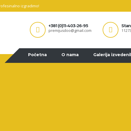
profesinalno izgradimo!
+381 (0)11-403-26-95
Stan
premijusdoo@gmail.com
11273
Početna
O nama
Galerija izveden