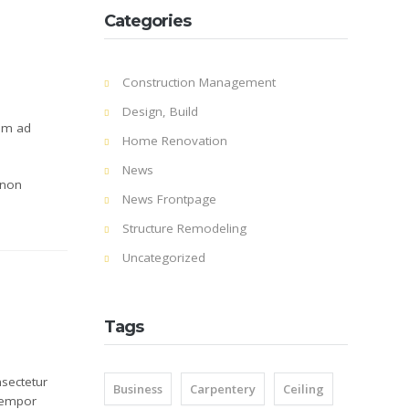
Categories
Construction Management
Design, Build
nim ad
Home Renovation
News
 non
News Frontpage
Structure Remodeling
Uncategorized
Tags
sectetur
Business
Carpentery
Ceiling
 tempor