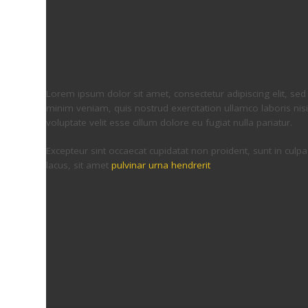
Lorem ipsum dolor sit amet, consectetur adipiscing elit, se
minim veniam, quis nostrud exercitation ullamco laboris nis
voluptate velit esse cillum dolore eu fugiat nulla pariatur.
Excepteur sint occaecat cupidatat non proident, sunt in cul
lacus, sit amet
pulvinar urna hendrerit
25
JUN
Portfolio item 10
Posted by
adminvlada
No Comments