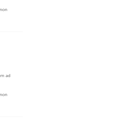
 non
nim ad
 non