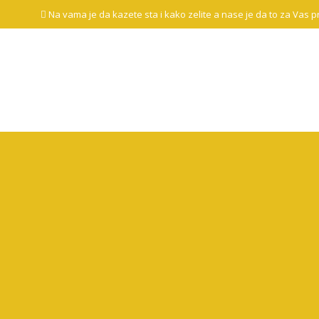
Na vama je da kazete sta i kako zelite a nase je da to za Vas 
Početna
O
nama
Galerija
izvedenih
radova
Naše
reference
Kontakt