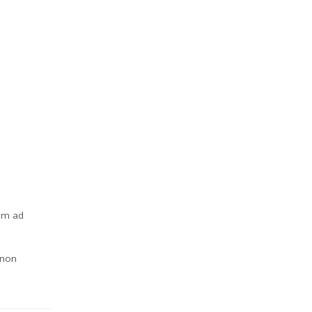
nim ad
 non