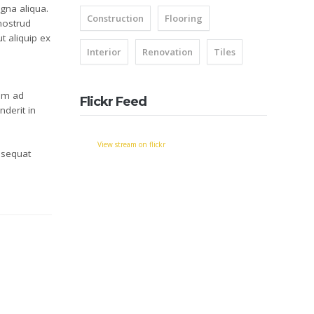
gna aliqua.
Construction
Flooring
nostrud
ut aliquip ex
Interior
Renovation
Tiles
nim ad
Flickr Feed
derit in
View stream on flickr
nsequat