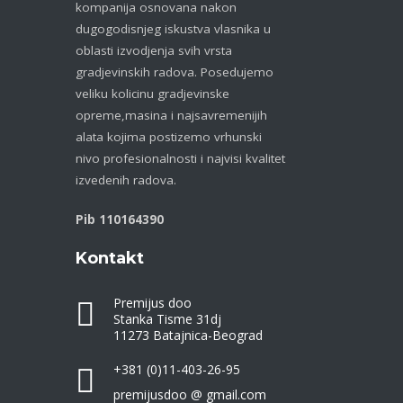
kompanija osnovana nakon
dugogodisnjeg iskustva vlasnika u
oblasti izvodjenja svih vrsta
gradjevinskih radova. Posedujemo
veliku kolicinu gradjevinske
opreme,masina i najsavremenijih
alata kojima postizemo vrhunski
nivo profesionalnosti i najvisi kvalitet
izvedenih radova.
Pib 110164390
Kontakt
Premijus doo
Stanka Tisme 31dj
11273 Batajnica-Beograd
+381 (0)11-403-26-95
premijusdoo @ gmail.com