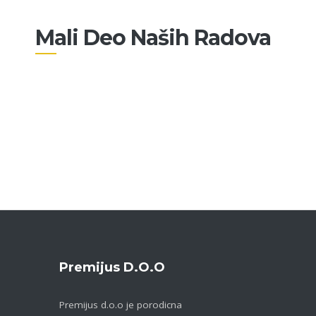
Mali Deo Naših Radova
Premijus D.o.o
Premijus d.o.o je porodicna