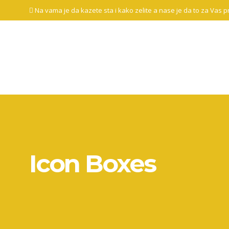
Na vama je da kazete sta i kako zelite a nase je da to za Vas 
Početna
O
nama
Galerija
izvedenih
radova
Naše
reference
Kontakt
Icon Boxes