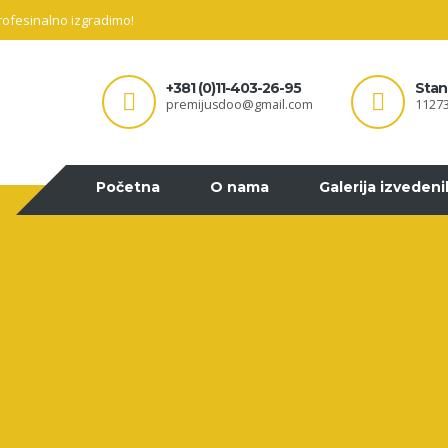
profesinalno izgradimo!
+381 (0)11-403-26-95
Stan
premijusdoo@gmail.com
11273
Početna
O nama
Galerija izveden